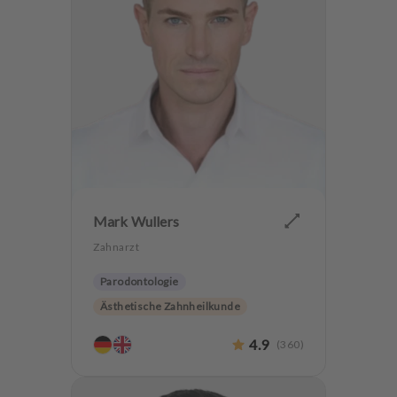
Zähneknirschen Behandlung
Angstpatienten
Mark Wullers
Zahnarzt
Parodontologie
Ästhetische Zahnheilkunde
Hochwertiger Zahnersatz
4.9
(
360
)
Alterszahnheilkunde
Zahnerhaltung