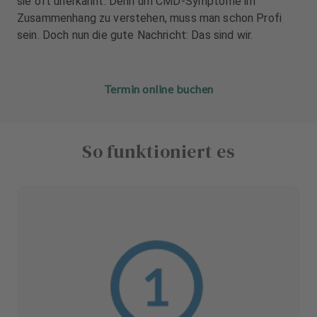
sie oft unerkannt: Denn um CMD-Symptome im
u
u
Zusammenhang zu verstehen, muss man schon Profi
s
s
sein. Doch nun die gute Nachricht: Das sind wir.
s
s
t
t
a
a
t
t
Termin online buchen
t
t
u
u
n
n
So funktioniert es
g
g