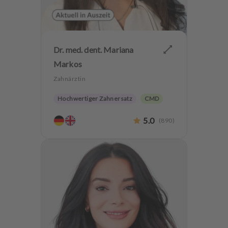
Dr. med. dent. Mariana
Markos
Zahnärztin
Hochwertiger Zahnersatz
CMD
Implantologie
Zahnerhaltung
5.0
(
890
)
Zähneknirschen Behandlung