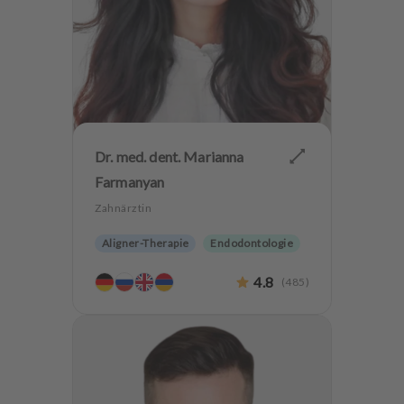
Dr. med. dent. Marianna
Farmanyan
Zahnärztin
Aligner-Therapie
Endodontologie
Parodontologie
4.8
(
485
)
Ästhetische Zahnheilkunde
Hochwertiger Zahnersatz
Implantologie
Alterszahnheilkunde
Zahnerhaltung