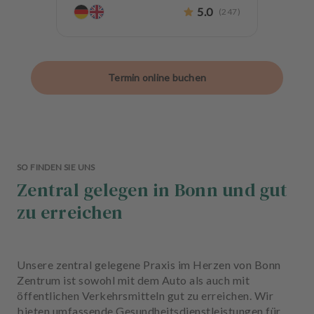
Endodontologie
Parodontologie
5.0
(
247
)
Ästhetische Zahnheilkunde
CEREC
Implantologie
Alterszahnheilkunde
Termin online buchen
Zahnerhaltung
Angstpatienten
SO FINDEN SIE UNS
Zentral gelegen in Bonn und gut
zu erreichen
Unsere zentral gelegene Praxis im Herzen von Bonn
Zentrum ist sowohl mit dem Auto als auch mit
öffentlichen Verkehrsmitteln gut zu erreichen. Wir
bieten umfassende Gesundheitsdienstleistungen für