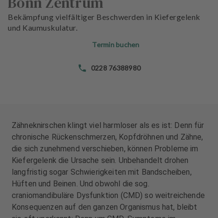
Bonn Zentrum
n
n
d
d
Bekämpfung vielfältiger Beschwerden in Kiefergelenk
l
l
und Kaumuskulatur.
u
u
Termin buchen
n
n
g
g
0228 76388980
e
e
n
n
T
T
e
e
a
a
Zähneknirschen klingt viel harmloser als es ist: Denn für
m
m
chronische Rückenschmerzen, Kopfdröhnen und Zähne,
die sich zunehmend verschieben, können Probleme im
J
J
Kiefergelenk die Ursache sein. Unbehandelt drohen
o
o
langfristig sogar Schwierigkeiten mit Bandscheiben,
b
b
Hüften und Beinen. Und obwohl die sog.
s
s
craniomandibuläre Dysfunktion (CMD) so weitreichende
Konsequenzen auf den ganzen Organismus hat, bleibt
A
A