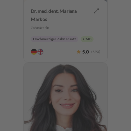
Dr. med. dent. Mariana
Markos
Zahnärztin
Hochwertiger Zahnersatz
CMD
Implantologie
Zahnerhaltung
5.0
(
890
)
Zähneknirschen Behandlung