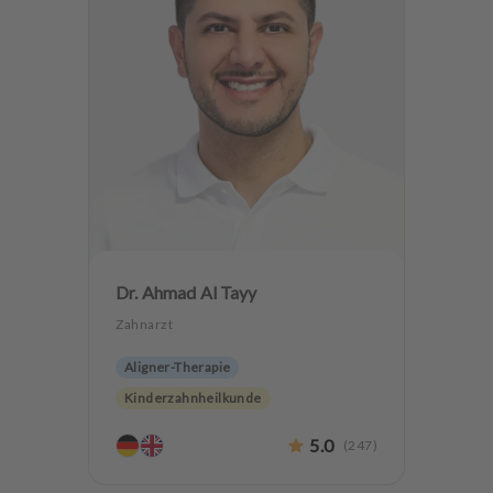
Dr. Ahmad Al Tayy
Zahnarzt
Aligner-Therapie
Kinderzahnheilkunde
Endodontologie
Parodontologie
5.0
(
247
)
Ästhetische Zahnheilkunde
CEREC
Implantologie