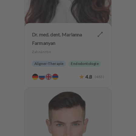
Dr. med. dent. Marianna
Farmanyan
Zahnärztin
Aligner-Therapie
Endodontologie
Parodontologie
4.8
(
485
)
Ästhetische Zahnheilkunde
Hochwertiger Zahnersatz
Implantologie
Alterszahnheilkunde
Zahnerhaltung
Zähneknirschen Behandlung
Angstpatienten