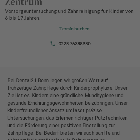
Zentrum
n
n
d
d
Vorsorgeuntersuchung und Zahnreinigung für Kinder von
l
l
6 bis 17 Jahren.
u
u
Termin buchen
n
n
g
g
0228 76388980
e
e
n
n
T
T
e
e
a
a
Bei Dental21 Bonn legen wir großen Wert auf
m
m
frühzeitige Zahnpflege durch Kinderprophylaxe. Unser
Ziel ist es, Kindern eine gründliche Mundhygiene und
J
J
gesunde Ernährungsgewohnheiten beizubringen. Unser
o
o
kinderfreundlicher Ansatz umfasst präzise
b
b
Untersuchungen, das Erlernen richtiger Putztechniken
s
s
und die Förderung einer positiven Einstellung zur
Zahnpflege. Bei Bedarf bieten wir auch sanfte und
A
A