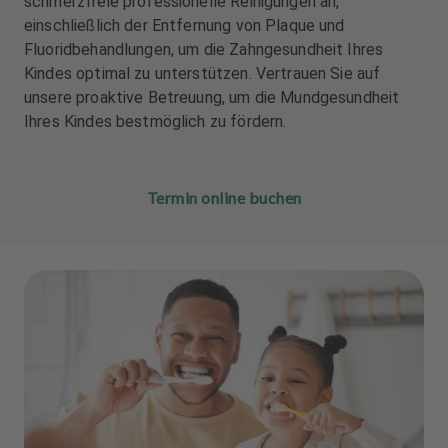
schmerzfreie professionelle Reinigungen an,
u
u
einschließlich der Entfernung von Plaque und
s
s
Fluoridbehandlungen, um die Zahngesundheit Ihres
s
s
Kindes optimal zu unterstützen. Vertrauen Sie auf
t
t
a
a
unsere proaktive Betreuung, um die Mundgesundheit
t
t
Ihres Kindes bestmöglich zu fördern.
t
t
u
u
n
n
Termin online buchen
g
g