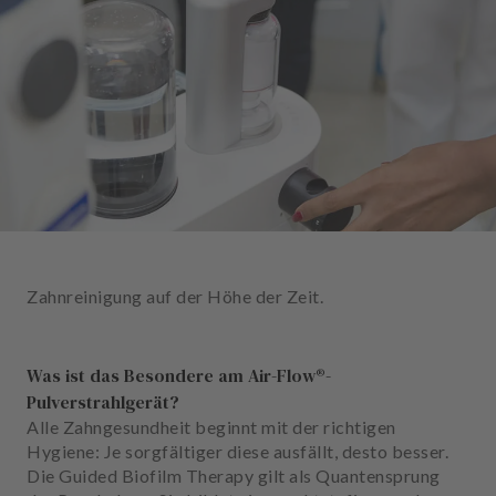
n
d
l
u
n
g
e
n
T
e
a
Zahnreinigung auf der Höhe der Zeit.
m
J
Was ist das Besondere am Air-Flow®-
o
Pulverstrahlgerät?
b
Alle Zahngesundheit beginnt mit der richtigen
s
Hygiene: Je sorgfältiger diese ausfällt, desto besser.
Die Guided Biofilm Therapy gilt als Quantensprung
A