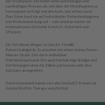
der Prophylaxe: Sie bildet einen achtstufigen und
u
nachhaltigen Prozess ab, mit dem die Mundhygiene so
s
konsequent verfolgt werden kann, wie selten zuvor.
s
Zum Einen baut sie auf individueller Patientendiagnose
t
und Risikobewertung auf – zum anderen bietet sie
a
minimalinvasiv höchsten Komfort, Sicherheit und
t
Effizient.
t
u
n
Ein Teil dieses Weges ist das Air-Flow®-
g
Pulverstrahlgerät. Es arbeitet mit einem feinen Pulver-
Wasser-Strahl. Das darin enthaltene
Natriumbikarbonat löst auch hartnäckige Beläge und
Verfärbungen ohne die Zähne aufzurauen oder ihre
Substanz anzugreifen.
Deutschlandweit haben sich alle Dental21-Praxen zur
Guided Biofilm Therapy verpflichtet.